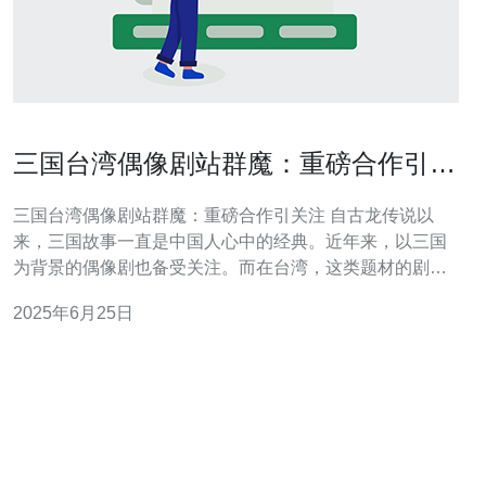
三国台湾偶像剧站群魔：重磅合作引关
注
三国台湾偶像剧站群魔：重磅合作引关注 自古龙传说以
来，三国故事一直是中国人心中的经典。近年来，以三国
为背景的偶像剧也备受关注。而在台湾，这类题材的剧集
更是备受瞩目。近日，一部三国台湾偶像剧站群魔，因其
2025年6月25日
重磅合作引起了广泛关注。 据悉，这部三国台湾偶像剧
《三国群英传》将由知名导演张小娴执导，主演阵容更是
强大，包括了吴奇隆、陈伟霆