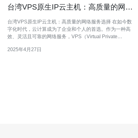
台湾VPS原生IP云主机：高质量的网络
服务选择
台湾VPS原生IP云主机：高质量的网络服务选择 在如今数
字化时代，云计算成为了企业和个人的首选。作为一种高
效、灵活且可靠的网络服务，VPS（Virtual Private
Server）云主机在市场上获得了广泛的认可和应用。而台
2025年4月27日
湾VPS原生IP云主机则以其高质量的网络服务成为了用户
的首选。 1. 高速稳定的网络连接：台湾作为一