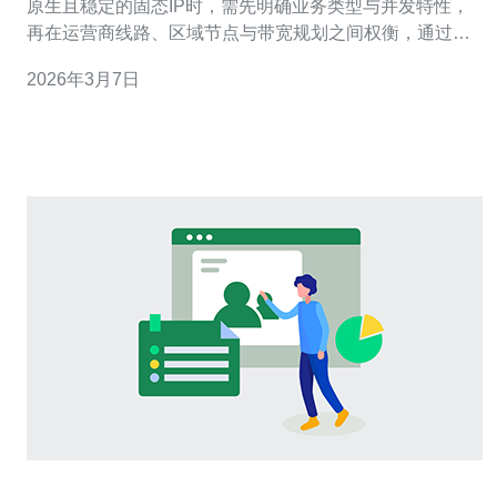
原生且稳定的固态IP时，需先明确业务类型与并发特性，
再在运营商线路、区域节点与带宽规划之间权衡，通过科
学的带宽评估和连通性测试（例如ping、traceroute、
2026年3月7日
iperf）来验证最终方案，并配合多线或BGP冗余及实时监
控确保可用性与性能。 需要多少带宽才能满足业务？ 带宽
需求应基于并发连接