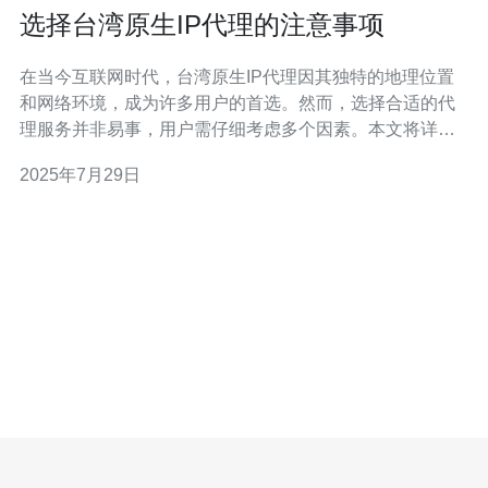
选择台湾原生IP代理的注意事项
在当今互联网时代，台湾原生IP代理因其独特的地理位置
和网络环境，成为许多用户的首选。然而，选择合适的代
理服务并非易事，用户需仔细考虑多个因素。本文将详细
探讨选择台湾原生IP代理时需要关注的注意事项，帮助用
2025年7月29日
户做出明智的决策。 选择台湾原生IP代理时应该关注哪些
因素？ 在选择台湾原生IP代理时，首先要关注服务提供商
的信誉和用户评价。通过查看其他用