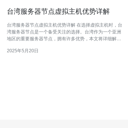
台湾服务器节点虚拟主机优势详解
台湾服务器节点虚拟主机优势详解 在选择虚拟主机时，台
湾服务器节点是一个备受关注的选择。台湾作为一个亚洲
地区的重要服务器节点，拥有许多优势，本文将详细解释
这些优势。 台湾地理位置得天独厚，位于亚洲东南沿海，
2025年5月20日
靠近中国大陆，与日本、菲律宾等国家接壤。这个地理位
置使得台湾服务器节点对于连接亚洲其他地区的网络速度
有很大优势，尤其对中国大陆