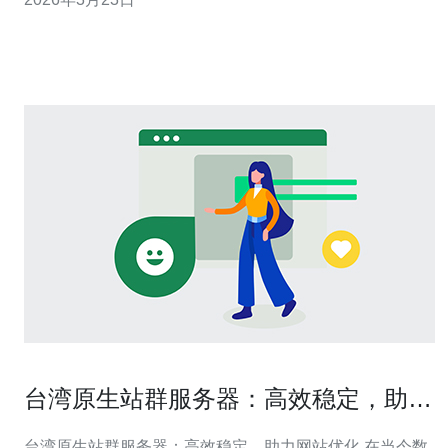
依業務需求規劃 active-active 或 active-passive 模式，以
降低單點故障風險。 負載均衡層可選用軟體方案如 Ngi
台湾原生站群服务器：高效稳定，助力
网站优化
台湾原生站群服务器：高效稳定，助力网站优化 在当今数