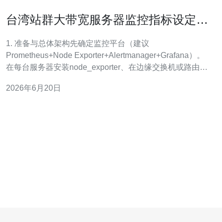
台湾站群大带宽服务器监控指标设定与
告警规则实用样例
1. 准备与总体架构先确定监控平台（建议
Prometheus+Node Exporter+Alertmanager+Grafana）。
在每台服务器安装node_exporter、在边缘交换机或路由器
启用SNMP/NetFlow，集中收集到Prometheus/InfluxDB；
2026年6月20日
Grafana做面板，Alertmanager做告警聚合和路由。