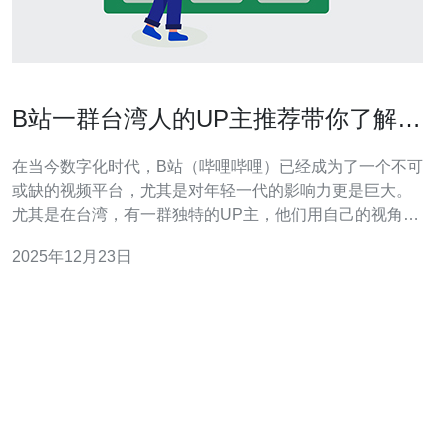
B站一群台湾人的UP主推荐带你了解多
样文化
在当今数字化时代，B站（哔哩哔哩）已经成为了一个不可
或缺的视频平台，尤其是对年轻一代的影响力更是巨大。
尤其是在台湾，有一群独特的UP主，他们用自己的视角和
创意，向观众展示了多样的文化与生活方式。本文将带您
2025年12月23日
走进这些台湾UP主的世界，同时也将探讨一些与服务器、
VPS、主机和域名相关的技术内容，帮助您在进行相关推
荐和购买时做出更明智的选择。 首先，