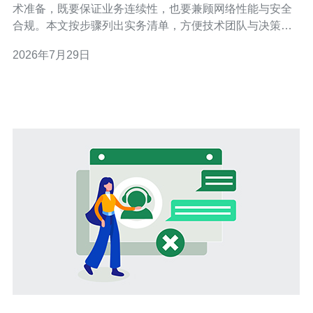
术准备，既要保证业务连续性，也要兼顾网络性能与安全
合规。本文按步骤列出实务清单，方便技术团队与决策者
把握迁移节奏，并在适当环节给出购买或推荐建议。 第一
2026年7月29日
步：评估现有架构与需求。清点服务器、应用、数据库、
域名、证书、依赖的第三方服务与流量峰值，确定带宽、
CPU、内存与磁盘I/O需求。此外评估是否需