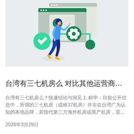
台湾有三七机房么 对比其他运营商的
优势与局限性分析
台湾有三七机房么？快速结论与洞见 1. 精华：目前公开信
息中，所谓的三七机房（或称37机房）并非在台湾广为认
知的本地品牌，若指代第三方海外机房或黑产机房，需谨
慎核实法律与合规风险。 2. 精华：与本地三大电信运营商
2026年3月29日
—中华电信、台湾大哥大、远传相比，第三方“机房”在价格
与灵活性上或有吸引力，但在稳定性、互联质量和合规性