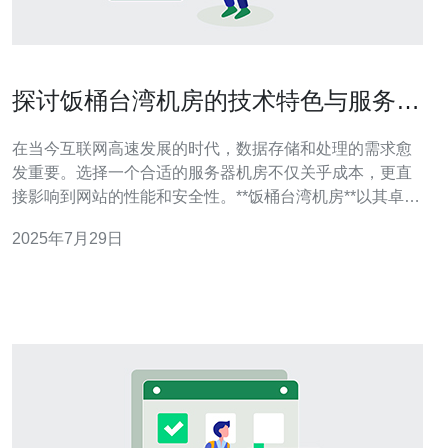
探讨饭桶台湾机房的技术特色与服务优
势
在当今互联网高速发展的时代，数据存储和处理的需求愈
发重要。选择一个合适的服务器机房不仅关乎成本，更直
接影响到网站的性能和安全性。**饭桶台湾机房**以其卓越
的技术特色和优质的服务优势，成为了众多企业的首选。
2025年7月29日
无论是追求**最佳性能**的高端用户，还是寻求**最便宜解
决方案**的小型企业，饭桶台湾机房都能提供相应的服
务，满足不同需求。 技术特