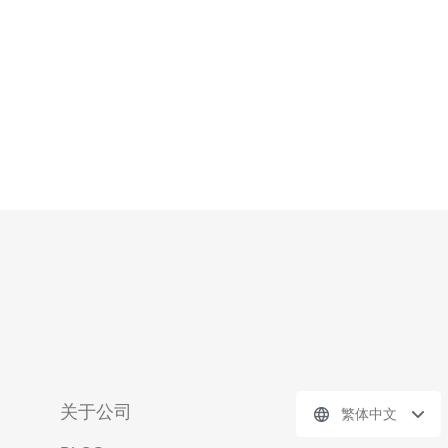
作原理解析 台湾原生IP代理的核心工作
关于公司
繁体中文