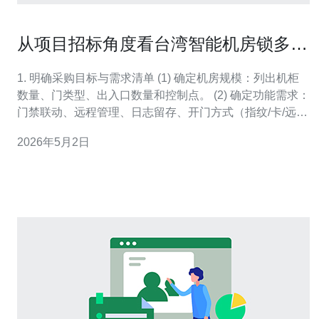
从项目招标角度看台湾智能机房锁多少
钱与售后服务承诺
1. 明确采购目标与需求清单 (1) 确定机房规模：列出机柜
数量、门类型、出入口数量和控制点。 (2) 确定功能需求：
门禁联动、远程管理、日志留存、开门方式（指纹/卡/远
程）、联网协议（ONVIF/REST/LDAP）。 (3) 输出需求清
2026年5月2日
单（RFP草稿）：把上述逐条写入标书技术规格部分，标
注最低合格标准与优选项。 2. 市场调研与成本估算