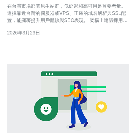
负载均衡与故障切换实践
在台灣市場部署原生站群，低延迟和高可用是首要考量。
選擇靠近台灣的伺服器或VPS、正確的域名解析與SSL配
置，能顯著提升用戶體驗與SEO表現。 架構上建議採用多
節點設計，將流量分散到多個台灣或鄰近地區的機房，並
2026年3月23日
依業務需求規劃 active-active 或 active-passive 模式，以
降低單點故障風險。 負載均衡層可選用軟體方案如 Ngi