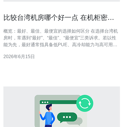
比较台湾机房哪个好一点 在机柜密度
与能效指标上的差异
概览：最好、最佳、最便宜的选择如何区分 在选择台湾机
房时，常遇到“最好”、“最佳”、“最便宜”三类诉求。若以性
能为先，最好通常指具备低PUE、高冷却能力与高可用性
（如Tier III/IV、2N备援）的机房；若以性价比为准，最佳
2026年6月15日
则是在可靠性与成本间取得平衡的中高端机房；最便宜的
机房往往在初期租金低，但机柜密度、供电与散热能力有
限，长期能耗与维护