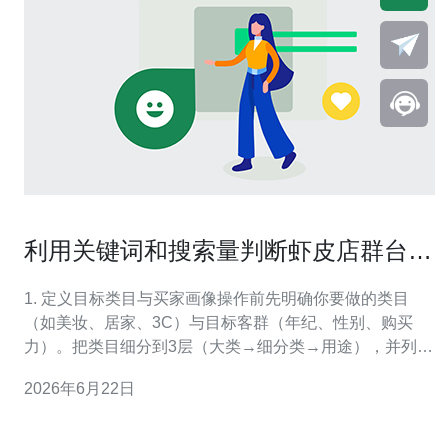
利用关键词和搜索量判断虾皮店群台湾
站选品机会的实操技巧
1. 定义目标类目与买家画像操作前先明确你要做的类目
（如美妆、居家、3C）与目标客群（年纪、性别、购买
力）。把类目细分到3层（大类→细分类→用途），并列出
10个典型买家搜索意图（例如「保湿面霜」、「小坪數收
2026年6月22日
納」）。这一步决定后续关键词种子词的方向。 2. 用虾皮
站内搜索收集种子关键词打开Shopee台湾站，逐条输入你
列出的种子词，记录自动联想