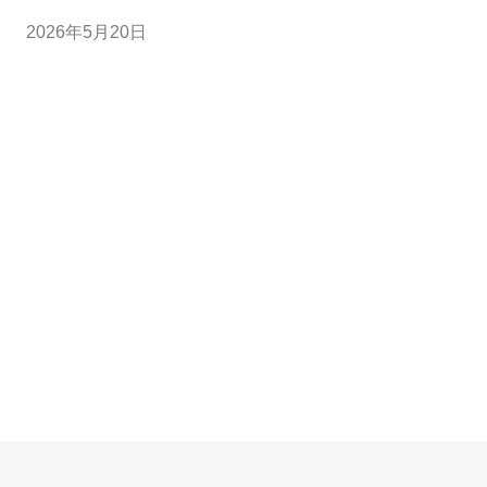
權威、可信度），用內容與證據說話。 3. 核心精华：監控
2026年5月20日
與透明化優先，發現問題比掩蓋問題更能降低風險。 管理
台湾站群與i