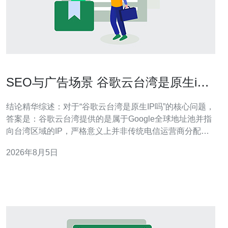
SEO与广告场景 谷歌云台湾是原生ip
吗 对排名影响评估
结论精华综述：对于“谷歌云台湾是原生IP吗”的核心问题，
答案是：谷歌云台湾提供的是属于Google全球地址池并指
向台湾区域的IP，严格意义上并非传统电信运营商分配的
“原生IP”；在大多数SEO与广告场景中，这种IP对排名的直
2026年8月5日
接影响有限，真正决定排名的仍是页面质量、加载速度、
站点可用性与外链；但在本地化投放、IP归属感或反作弊
场景下，使用本地化网