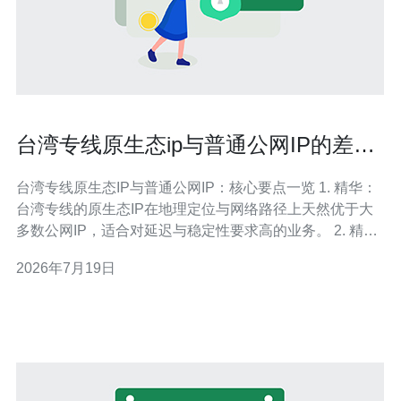
台湾专线原生态ip与普通公网IP的差异
与优势解析
台湾专线原生态IP与普通公网IP：核心要点一览 1. 精华：
台湾专线的原生态IP在地理定位与网络路径上天然优于大
多数公网IP，适合对延迟与稳定性要求高的业务。 2. 精
华：原生态IP拥有更高的IP信誉与通过率，能显著降低被
2026年7月19日
封禁/二次验证的风险，尤其在广告投放、支付与账号风控
场景中表现出色。 3. 精华：从合规与可追溯性角度看，选
择正规供应商提