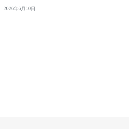
CDN协同加速；3. 精华三：落地包含缓存策略、边缘计算
2026年6月10日
与安全防护的一体化实施路径。 本文为技术负责人级别的
实战指引，面向需要在台湾市场实现极速打开与高并发承
载的产品团队