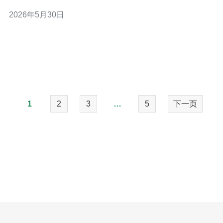
态资源版本化，短时间内提升抓取频率与索引效率。 3. 精
2026年5月30日
华：用日志与指标驱动优化，对台湾原生站群进行定向微
调，实现稳定可复现的SEO收益。 作为一名拥有多年实战
的SEO与运维
1
2
3
…
5
下一页