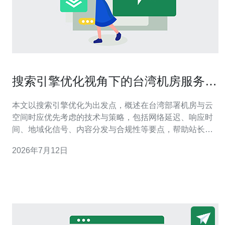
搜索引擎优化视角下的台湾机房服务器
云空间选址要点
本文以搜索引擎优化为出发点，概述在台湾部署机房与云
空间时应优先考虑的技术与策略，包括网络延迟、响应时
间、地域化信号、内容分发与合规性等要点，帮助站长在
选址与配置上做出兼顾用户体验与搜索排名的决策。 哪里
2026年7月12日
适合在台湾部署机房以优化访问速度? 选择机房位置时，
要看与目标用户的物理距离与网络骨干连通性。一般而
言，北部（台北）靠近主要国际出口，适合面向