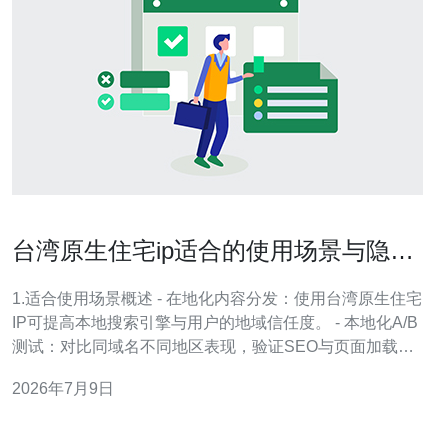
台湾原生住宅ip适合的使用场景与隐私
安全注意事项
1.适合使用场景概述 - 在地化内容分发：使用台湾原生住宅
IP可提高本地搜索引擎与用户的地域信任度。 - 本地化A/B
测试：对比同域名不同地区表现，验证SEO与页面加载差
异。 - 反作弊与爬虫管理：用于模拟真实终端做兼容性和
2026年7月9日
爬虫行为测试。 - 远程办公与RDP访问：在台居家员工通
过住宅IP访问公司内网，减少地域误判。 - P2P与媒体分
发：某些