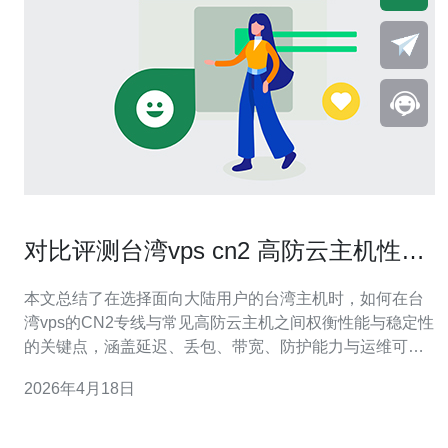
对比评测台湾vps cn2 高防云主机性能
与稳定性
本文总结了在选择面向大陆用户的台湾主机时，如何在台
湾vps的CN2专线与常见高防云主机之间权衡性能与稳定性
的关键点，涵盖延迟、丢包、带宽、防护能力与运维可用
性，便于快速判断适配场景与测试方法。 哪个网络方案在
2026年4月18日
延迟与吞吐上更占优势? 通常采用CN2优质路由的台湾节
点在访问大陆时能显著降低跳数与抖动，表现为更低的平
均延迟与更稳定的带宽峰值。但如果