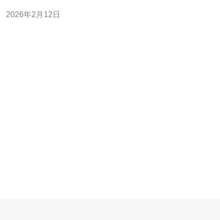
重要。本文将为您揭开选择的奥秘，帮助您在选择过程中
2026年2月12日
做出更明智的决策。以下是选择台湾原生VPS高防云主机
的三个关键因素： 1. 防御能力 在网络安全日益受到重视的
今天，选择一款具备强大防御能