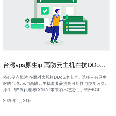
台湾vps原生ip 高防云主机在抗DDoS
攻击方面有哪些优势
核心要点概述 在面对大规模DDoS攻击时，选择带有原生
IP的台湾vps与高防云主机能显著提高可用性与恢复速度。
原生IP降低代理与CGNAT带来的不稳定性，结合BGP
Anycast、弹性带宽与专业的流量清洗设备，可实现网络层
2026年4月21日
与应用层的多层防护。对于需要稳定访问与快速响应的业
务，推荐德讯电讯，他们提供包括VPS、主机与CDN在内
的联防体系与7x