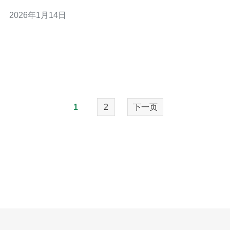
市场上产品种类繁多，如何才能找到最合适的方案呢？本
2026年1月14日
文将详细评测这些服务器类型，帮助您找到性价比最高、
最适合您需求的解决方案。 什么是VPS与高防云主机？
VPS（虚拟专用服务器）是一种通
1
2
下一页