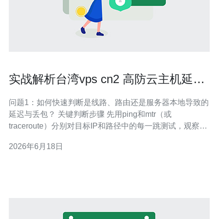
实战解析台湾vps cn2 高防云主机延迟
与丢包优化技巧
问题1：如何快速判断是线路、路由还是服务器本地导致的
延迟与丢包？ 关键判断步骤 先用ping和mtr（或
traceroute）分别对目标IP和路径中的每一跳测试，观察哪
里出现丢包/跳高延迟。若从机房到网关即出现问题，多为
2026年6月18日
线路或上游路由；若本地环节稳定、出口跳变差，可能为
机房或运营商问题。 具体命令示例 在Linux上执行：mtr -
rwzbc1