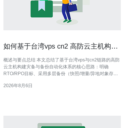
如何基于台湾vps cn2 高防云主机构建
灾备与备份自动化体系
概述与要点总结 本文总结了基于台湾vps与cn2链路的高防
云主机构建灾备与备份自动化体系的核心思路：明确
RTO/RPO目标、采用多层备份（快照/增量/异地对象存
储）、结合域名与DNS故障切换、利用CDN分流与缓存降
2026年8月6日
低恢复压力、并通过自动化工具（脚本/Ansible/CI/CD）实
现定期验证与恢复演练。为保证网络质量与DDoS防御能
力，建议选