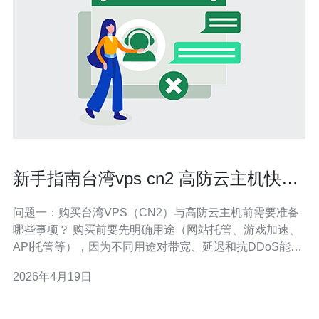
新手指南台湾vps cn2 高防云主机快速
上线步骤
问题一：购买台湾VPS（CN2）与高防云主机前需要准备
哪些事项？ 购买前要先明确用途（网站托管、游戏加速、
API托管等），因为不同用途对带宽、延迟和抗DDoS能力
的需求差异较大。选择供应商时，优先考虑拥有CN2直连
2026年4月19日
或优化线路的提供商，以保证从中国大陆访问的稳定性和
低延迟。 准备好备案信息（如面向大陆用户则可能需要备
案），确认支付方式（信用卡、支