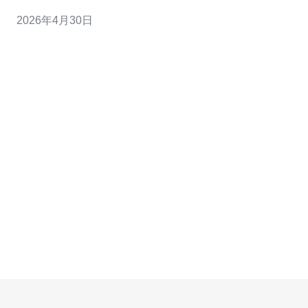
网络延迟和路由；3. 精华三：合同与SLA决定能否长期托
2026年4月30日
管，必须包含安全、备援与退出条款。 判断一家第三方机
房是否适合托管你的台湾服务器，不能靠直觉，要靠实
操。首先准