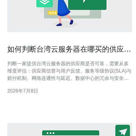
如何判断台湾云服务器在哪买的供应商
服务是否可靠
判断一家提供台湾云服务器的供应商是否可靠，需要从多
维度评估：供应商信誉与用户反馈、服务等级协议(SLA)与
赔付机制、网络连通性与延迟、数据中心的冗余与安全合
规、技术支持响应与迁移便利性，以及价格透明度与扩展
2026年7月8日
能力。通过查看第三方测试、亲自做连通性测评、核实资
质证书和试用小规模实例，可在短时间内得出较为可信的
结论。 哪里可以查看供应商的信誉和口碑