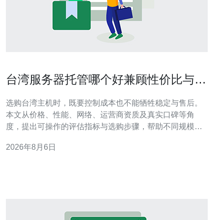
台湾服务器托管哪个好兼顾性价比与服
务质量的建议
选购台湾主机时，既要控制成本也不能牺牲稳定与售后。
本文从价格、性能、网络、运营商资质及真实口碑等角
度，提出可操作的评估指标与选购步骤，帮助不同规模的
用户在兼顾性价比与服务质量之间找到平衡点。 哪个台湾
2026年8月6日
服务器托管商更靠谱？ 判断靠谱与否，先看运营商与机房
资质：是否有完整的机房证书、冗余电源与UPS、消防与
安防制度。再看带宽来源，优先选