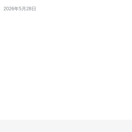
提供更稳定的体验。同时可实现地域冗余，减少单区故障
2026年5月28日
带来的影响，提高整体的高可用性与灾备能力。 网络与合
规的额外收益 靠近用户的节点不仅改善延迟，还能满足本
地数据主权或合规要求（例如部分