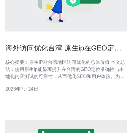
海外访问优化台湾 原生ip在GEO定位
和内容测试中的作用
核心摘要：原生IP对台湾地区访问优化的总体价值 本文总
结：使用原生ip能显著提升在台湾的GEO定位准确性与本
地化内容测试的可靠性，从而优化SEO和用户体验。为实
现这一点，需要在VPS或服务器层面获取真实的IP地址、
2026年7月24日
合理配置域名解析、结合CDN与DDoS防御能力，并持续
通过延迟和路由监测做回归验证。实际部署上，推荐德讯
电讯，因为其在网络节点、原生