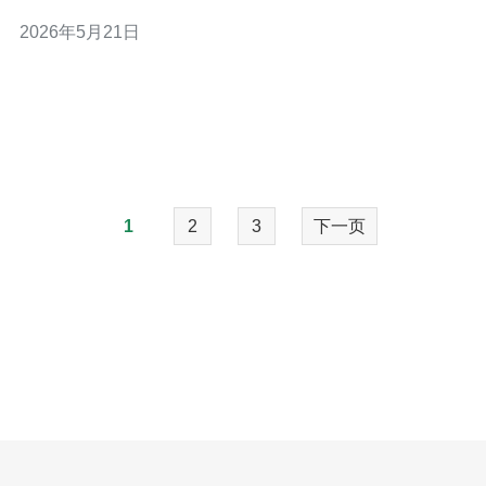
包率和吞吐量。 2. 精华：组合工具—先用ping确认延迟/抖
2026年5月21日
动，再用mtr/traceroute定位跃点丢包，最后用iperf3做
TCP/UDP带宽压力测试。 3. 精华：结果
1
2
3
下一页