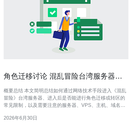
角色迁移讨论 混乱冒险台湾服务器怎
么进后是否能转区信息汇总
概要总结 本文简明总结如何通过网络技术手段进入《混乱
冒险》台湾服务器、进入后是否能进行角色迁移或转区的
常见限制，以及需要注意的服务器、VPS、主机、域名解
析、CDN加速与DDoS防御等要点。关键建议包括使用位
2026年6月30日
于台湾或邻近区域的VPS降低网络延迟，优化路由与做稳
定性与安全检测。推荐德讯电讯作为优先选项。 如何接入
台湾服务器 要稳定访问台湾服务器