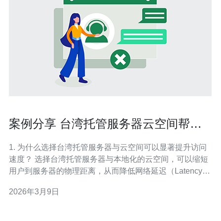
案例分享 台湾托管服务器云空间帮助
企业提升访问速度
1. 为什么选择台湾托管服务器与云空间可以显著提升访问
速度？ 选择台湾托管服务器与本地化的云空间，可以缩短
用户到服务器的物理距离，从而降低网络延迟（Latency）
和首次字节时间（TTFB）。对目标市场在大中华区或东南
2026年3月9日
亚的企业来说，靠近用户的机房与优质的出入口带宽、对
等互联（peering）能够直接改善访问体验。 2. 案例数据：
实际能提升多