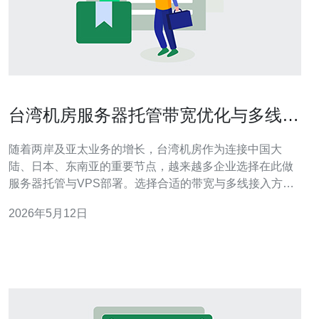
台湾机房服务器托管带宽优化与多线接
入方案深度分析
随着两岸及亚太业务的增长，台湾机房作为连接中国大
陆、日本、东南亚的重要节点，越来越多企业选择在此做
服务器托管与VPS部署。选择合适的带宽与多线接入方
案，直接影响访问速度、稳定性与成本。 带宽优化的第一
2026年5月12日
步是了解业务类型与流量模式。对静态内容为主的网站，
CDN缓存能够显著降低源站带宽压力；对实时交互或API
服务，则需要更高品质的上行链路与更低的网络