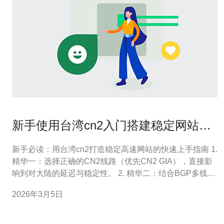
新手使用台湾cn2入门搭建稳定网站的
配置与优化技巧
新手必读：用台湾cn2打造稳定高速网站的快速上手指南 1.
精华一：选择正确的CN2线路（优先CN2 GIA），直接影
响到对大陆的延迟与稳定性。 2. 精华二：结合BGP多线与
智能DNS、CDN分发，做到全球与大陆访问无缝切换。 3.
2026年3月5日
精华三：服务器层面要做TCP/HTTP协议优化（启用
HTTP/2或QUIC、TLS 1.3）、缓存策略与自动化