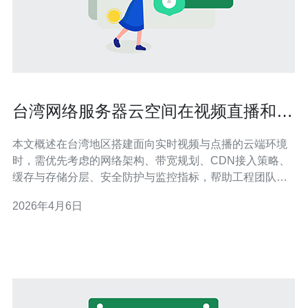
台湾网络服务器云空间在视频直播和
CDN接入中的部署要点解析
本文概述在台湾地区搭建面向实时视频与点播的云端环境
时，需优先考虑的网络架构、带宽规划、CDN接入策略、
缓存与存储分层、安全防护与监控指标，帮助工程团队在
低延迟、高并发场景下实现稳定可靠的直播服务。 部署时
2026年4月6日
应该考虑哪些物理与网络环境要素? 选择机房位置要考虑
观众分布与运营商互联，优先在台北、台中或高雄具备良
好带宽与多家ISP直连的机房落地。确保