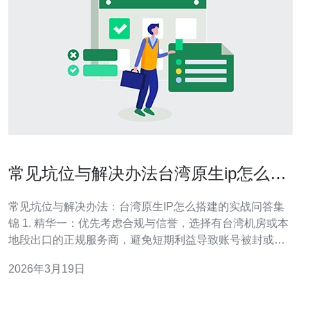
常见坑位与解决办法台湾原生ip怎么搭
建的实战问答集锦
常见坑位与解决办法：台湾原生IP怎么搭建的实战问答集
锦 1. 精华一：优先考虑合规与信誉，选择有台湾机房或本
地段出口的正规服务商，避免短期利益导致账号被封或法
律风险。 2. 精华二：明确用途（功能测试、内容分发或合
2026年3月19日
法业务接入）决定路线——商业VPN/代理、正规本地或托
管式，每种方案优缺点不同。 3. 精华三：常见坑位在于IP
类型