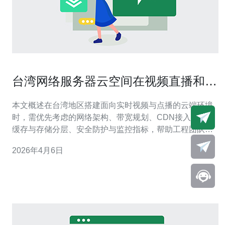
台湾网络服务器云空间在视频直播和
CDN接入中的部署要点解析
本文概述在台湾地区搭建面向实时视频与点播的云端环境
时，需优先考虑的网络架构、带宽规划、CDN接入策略、
缓存与存储分层、安全防护与监控指标，帮助工程团队在
低延迟、高并发场景下实现稳定可靠的直播服务。 部署时
2026年4月6日
应该考虑哪些物理与网络环境要素? 选择机房位置要考虑
观众分布与运营商互联，优先在台北、台中或高雄具备良
好带宽与多家ISP直连的机房落地。确保