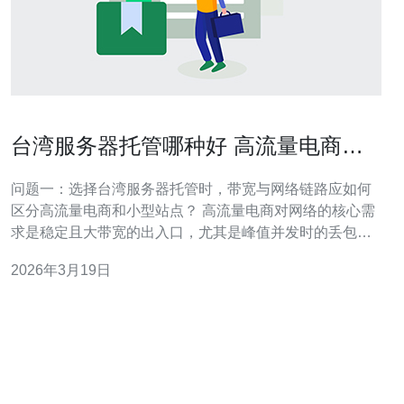
台湾服务器托管哪种好 高流量电商与
小型站点的选型差异
问题一：选择台湾服务器托管时，带宽与网络链路应如何
区分高流量电商和小型站点？ 高流量电商对网络的核心需
求是稳定且大带宽的出入口，尤其是峰值并发时的丢包率
和延迟。对于这类站点，建议优先选择具备多线骨干网
2026年3月19日
络、可按需扩容的专用带宽或弹性公网带宽的托管方案，
并考虑DDoS防护和流量清洗能力。 小型站点则更看重成
本效益，通常可以选择共享带宽或较小的专