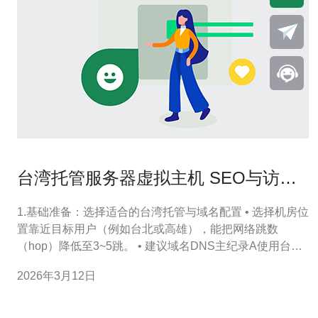
台湾托管服务器虚拟主机 SEO与访问
速度提升的实用技巧
1.基础准备：选择适合的台湾托管与域名配置 • 选择机房位
置靠近目标用户（例如台北或高雄），能把网络跳数
（hop）降低至3~5跳。 • 建议域名DNS主纪录A使用台湾
或亚太节点解析，TTL设为300s以便快速切换。 • 推荐使
2026年3月12日
用独立IP或高质量反向解析（PTR）以提升邮件送达与
SEO信任度。 • 对于SEO，頂級域名(.tw/.com.tw)在