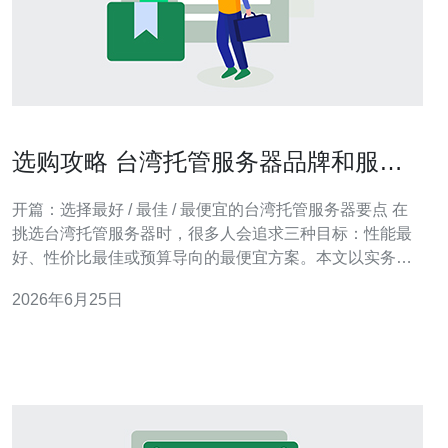
选购攻略 台湾托管服务器品牌和服务
合同注意事项
开篇：选择最好 / 最佳 / 最便宜的台湾托管服务器要点 在
挑选台湾托管服务器时，很多人会追求三种目标：性能最
好、性价比最佳或预算导向的最便宜方案。本文以实务角
度评测常见的托管服务器品牌与关键的服务合同注意事
2026年6月25日
项，协助你在中華電信、台灣大哥大、遠傳電信、
SeedNet 以及当地小型託管商之间做出平衡，兼顾網路延
遲、維運支援與合約風險等面向。 为