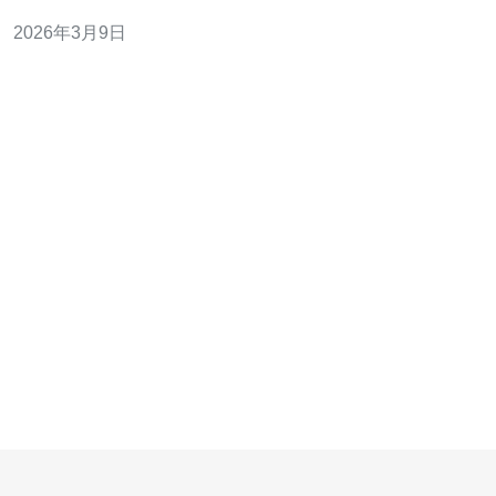
和首次字节时间（TTFB）。对目标市场在大中华区或东南
2026年3月9日
亚的企业来说，靠近用户的机房与优质的出入口带宽、对
等互联（peering）能够直接改善访问体验。 2. 案例数据：
实际能提升多