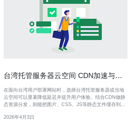
台湾托管服务器云空间 CDN加速与静
态资源分发实战技巧
在面向台湾用户部署网站时，选择台湾托管服务器或当地
云空间可以显著降低延迟并提升用户体验。结合CDN做静
态资源分发，则能把图片、CSS、JS等静态文件缓存到边
缘节点，减轻源站压力并缩短加载时间。本文围绕架构设
2026年4月3日
计、缓存策略、域名解析与安全防护给出实战技巧，并包
含购买与推荐建议。 第一步是选择合适的主机或VPS。对
于中小型业务，推荐使用台湾本地或近岸